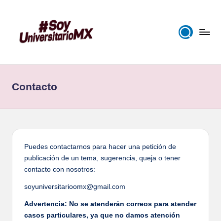
Saltar
al
contenido
S
Información
al
o
alcance
Contacto
y
de
tus
U
manos
n
iv
Puedes contactarnos para hacer una petición de
e
publicación de un tema, sugerencia, queja o tener
contacto con nosotros:
r
soyuniversitarioomx@gmail.com
si
t
Advertencia: No se atenderán correos para atender
casos particulares, ya que no damos atención