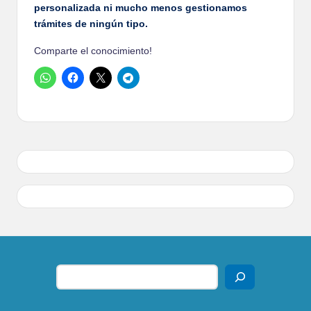
a
personalizada ni mucho menos gestionamos
ri
trámites de ningún tipo.
o
Comparte el conocimiento!
M
X
Buscar