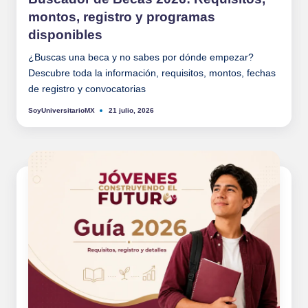
a
montos, registro y programas
ri
disponibles
o
¿Buscas una beca y no sabes por dónde empezar?
M
Descubre toda la información, requisitos, montos, fechas
de registro y convocatorias
X
SoyUniversitarioMX
21 julio, 2026
Publicado
por